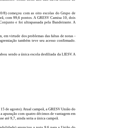
30/8) começou com as oito escolas do Grupo de
mpeã, com 99,6 pontos. A GRESV Camisa 10, dois
onjunto e foi ultrapassada pela Bandeirante. A
, em virtude dos problemas das faltas de notas -
 a agremiação também teve seu acesso confirmado.
abou sendo a única escola desfiliada da LIESV. A
4 e 15 de agosto). Atual campeã, a GRESV União do
ava a apuração com quatro décimos de vantagem em
e até 9,7, ainda seria a única campeã.
redulidade) anunciou a nota 9,6 para a União do