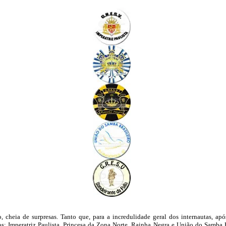
cheia de surpresas. Tanto que, para a incredulidade geral dos internautas, após
: Imperatriz Paulista, Princesa da Zona Norte, Rainha Negra e União do Samba B