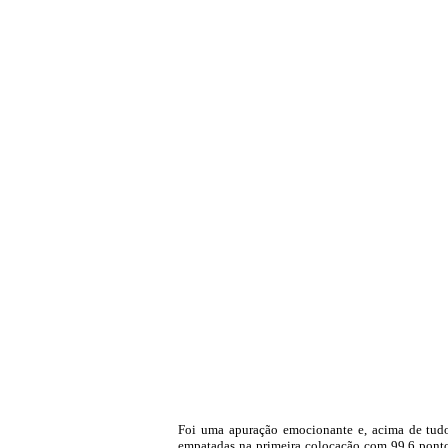
Foi uma apuração emocionante e, acima de tudo, 
empatadas na primeira colocação com 99,6 pontos