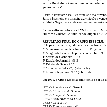
Samba Brasileiro. O mesmo jurado concedeu notas
quatro escolas!
Assim, a Imperatriz Paulista torna-se a maior venc
Samba Brasileiro é a primeira agremiação a vence
e Rainha Negra, no ano de suas respectivas estreia
As duas últimas colocadas, SVS Cruzeiro do Sul 
Sul com a GRESV Colibris, dando origem à GRES
RESULTADO FINAL DO GRUPO ESPECIAL
1º Imperatriz Paulista, Princesa da Zona Norte, R
2º Altaneiros do Samba e Império do Progresso - 9
3º Amigos do Samba e Imperiais do Samba - 99
4º Sereno de Cachoeiro - 98,9
5º Estrela do Amanhã - 98,3
6º Falcões da Serra - 98,2
7º Cruzeiro do Sul - 97,6 (rebaixada)
8º Gaviões Imperiais - 97,2 (rebaixada)
Em 2010, o Grupo Especial será formado por 15 e
GRESV Acadêmicos do Setor 1
GRESV Altaneiros do Samba
GRESV Amigos do Samba
GRESV Bandeirante da Folia
GRESV Camisa 10
GRESV Estrela do Amanhã