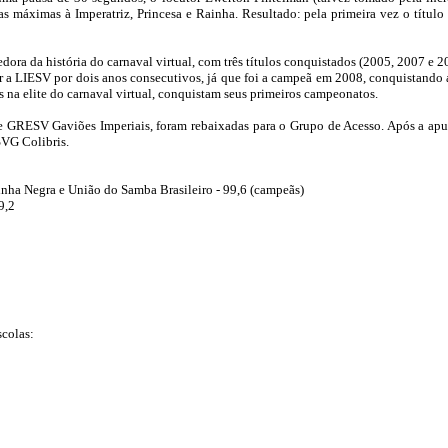
 máximas à Imperatriz, Princesa e Rainha. Resultado: pela primeira vez o título 
edora da história do carnaval virtual, com três títulos conquistados (2005, 2007 e 
r a LIESV por dois anos consecutivos, já que foi a campeã em 2008, conquistando 
s na elite do carnaval virtual, conquistam seus primeiros campeonatos.
e GRESV Gaviões Imperiais, foram rebaixadas para o Grupo de Acesso.
Após a apur
VG Colibris.
ainha Negra e União do Samba Brasileiro - 99,6 (campeãs)
9,2
scolas: