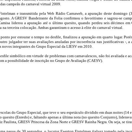
das campeãs do carnaval virtual 2009.
n Fintelman e transmitida pela Web Rádio Carnaweb, a apuração deste domingo (
e agosto. A GRESV Bandeirante da Folia confirmou o favoritismo e sagrou-se ca
amisa liderou a apuração até o último quesito, quando perdeu seis décimos em C
a terceira colocação. Ambas garantiram o acesso à elite do carnaval virtual.
to por estourar o tempo no desfile, finalizou a apuração em quarto lugar. Porém
outro julgador ter suas avaliações anuladas por incoerência nas justificativas -,
os novos integrantes do Grupo Especial da LIESV em 2010.
file simbólico em virtude de problemas com carnavalescos, não foi avaliada e ac
com a possibilidade de inscrição no Grupo de Avaliação (CAESV).
3 escolas do Grupo Especial, que teve o seu espetáculo dividido em duas noites (1
o quesito (Enredo) e, faltando apenas a última nota (no quesito Conjunto), lider
z Paulista, GRESV Princesa da Zona Norte e GRESV Rainha Negra. Ou seja, se tirass
 uma pausa de 30 segundos, o locutor Ewerton Fintelman (talvez tomado pela inc