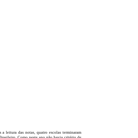
 a leitura das notas, quatro escolas terminaram
rasileiro. Como neste ano não havia critério de