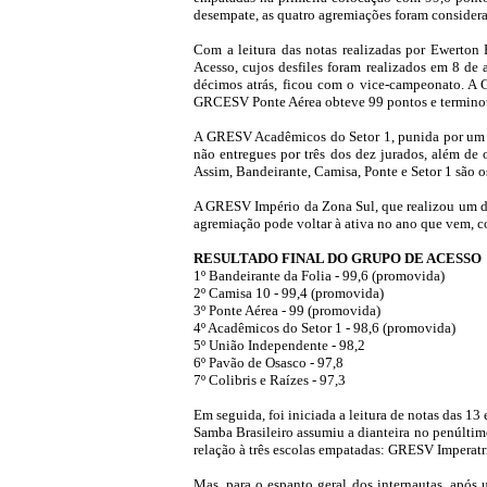
desempate, as quatro agremiações foram considera
Com a leitura das notas realizadas por Ewerto
Acesso, cujos desfiles foram realizados em 8 d
décimos atrás, ficou com o vice-campeonato. A C
GRCESV Ponte Aérea obteve 99 pontos e terminou n
A GRESV Acadêmicos do Setor 1, punida por um pon
não entregues por três dos dez jurados, além de 
Assim, Bandeirante, Camisa, Ponte e Setor 1 são 
A GRESV Império da Zona Sul, que realizou um des
agremiação pode voltar à ativa no ano que vem, 
RESULTADO FINAL DO GRUPO DE ACESSO
1º Bandeirante da Folia - 99,6 (promovida)
2º Camisa 10 - 99,4 (promovida)
3º Ponte Aérea - 99 (promovida)
4º Acadêmicos do Setor 1 - 98,6 (promovida)
5º União Independente - 98,2
6º Pavão de Osasco - 97,8
7º Colibris e Raízes - 97,3
Em seguida, foi iniciada a leitura de notas das 1
Samba Brasileiro assumiu a dianteira no penúltim
relação à três escolas empatadas: GRESV Imperatri
Mas, para o espanto geral dos internautas, após