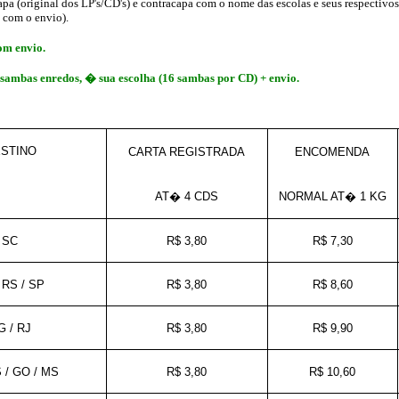
 (original dos LP's/CD's) e contracapa com o nome das escolas e seus respectivos 
s com o envio).
om envio.
ambas enredos, � sua escolha (16 sambas por CD) + envio.
STINO
CARTA REGISTRADA
ENCOMENDA
AT� 4 CDS
NORMAL AT�
1 KG
SC
R$ 3,80
R$ 7,30
 RS / SP
R$ 3,80
R$ 8,60
 / RJ
R$ 3,80
R$ 9,90
S / GO / MS
R$ 3,80
R$ 10,60