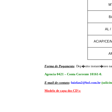
MT
B
AL /
AC/AP/CE/M
AM
Forma de Pagamento
: Dep�sito instant�neo n
Agencia 0421 – Conta Corrente 10161-0.
E-mail de contato
:
luizfan2@bol.com.br
(solic
Modelo de capa dos CD's: