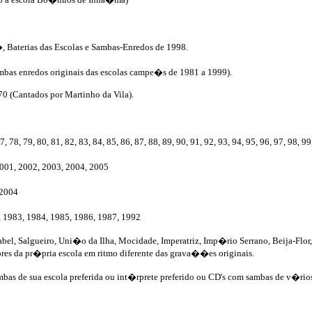
, Baterias das Escolas e Sambas-Enredos de 1998.
bas enredos originais das escolas campe�s de 1981 a 1999).
0 (Cantados por Martinho da Vila).
, 79, 80, 81, 82, 83, 84, 85, 86, 87, 88, 89, 90, 91, 92, 93, 94, 95, 96, 97, 98, 99, 
2001, 2002, 2003, 2004, 2005
 2004
, 1983, 1984, 1985, 1986, 1987, 1992
abel, Salgueiro, Uni�o da Ilha, Mocidade, Imperatriz, Imp�rio Serrano, Beija-Flo
res da pr�pria escola em ritmo diferente das grava��es originais.
bas de sua escola preferida ou int�rprete preferido ou CD's com sambas de v�rios