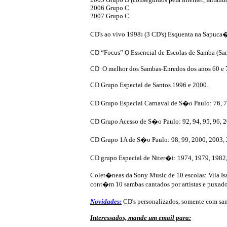
2006 Grupo C
2007 Grupo C
CD's ao vivo 1998
:
(3 CD's) Esquenta na Sapuca�
CD “Focus” O Essencial de Escolas de Samba (Sam
CD O melhor dos Sambas-Enredos dos anos 60 e 7
CD Grupo Especial de Santos 1996 e 2000.
CD Grupo Especial Carnaval de S�o Paulo: 76, 77, 78
CD Grupo Acesso de S�o Paulo: 92, 94, 95, 96, 
CD Grupo 1A de S�o Paulo: 98, 99, 2000, 2003,
CD grupo Especial de Niter�i: 1974, 1979, 1982
Colet�neas da Sony Music de 10 escolas: Vila Is
cont�m 10 sambas cantados por artistas e puxado
Novidades:
CD's personalizados, somente com sam
Interessados, mande um email para: