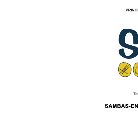
PRINC
'Ex