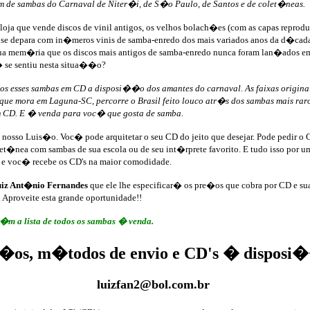
de sambas do Carnaval de Niter�i, de S�o Paulo, de Santos e de colet�neas.
ja que vende discos de vinil antigos, os velhos bolach�es (com as capas reproduz
� se depara com in�meros vinis de samba-enredo dos mais variados anos da d�ca
ua mem�ria que os discos mais antigos de samba-enredo nunca foram lan�ados e
j� se sentiu nesta situa��o?
os esses sambas em CD a disposi��o dos amantes do carnaval. As faixas originais
ue mora em Laguna-SC, percorre o Brasil feito louco atr�s dos sambas mais raro
m CD. E � venda para voc� que gosta de samba.
nosso Luis�o. Voc� pode arquitetar o seu CD do jeito que desejar. Pode pedir o
et�nea com sambas de sua escola ou de seu int�rprete favorito. E tudo isso po
 e voc� recebe os CD's na maior comodidade.
iz Ant�nio Fernandes
que ele lhe especificar� os pre�os que cobra por CD e s
Aproveite esta grande oportunidade!!
t�m a lista de todos os sambas � venda.
�os, m�todos de envio e CD's � disposi
luizfan2@bol.com.br