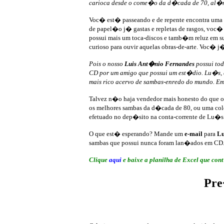
carioca desde o come�o da d�cada de 70, al�m 
Voc� est� passeando e de repente encontra uma lo
de papel�o j� gastas e repletas de rasgos, voc
possui mais um toca-discos e tamb�m reluz em s
curioso para ouvir aquelas obras-de-arte. Voc� 
Pois o nosso
Luis Ant�nio Fernandes
possui tod
CD por um amigo que possui um est�dio. Lu�s, q
mais rico acervo de sambas-enredo do mundo. E
Talvez n�o haja vendedor mais honesto do que o 
os melhores sambas da d�cada de 80, ou uma col
efetuado no dep�sito na conta-corrente de Lu�s
O que est� esperando? Mande um
e-mail
para
Lu
sambas que possui nunca foram lan�ados em CD. 
Clique
aqui
e baixe a planilha de Excel que con
Pre