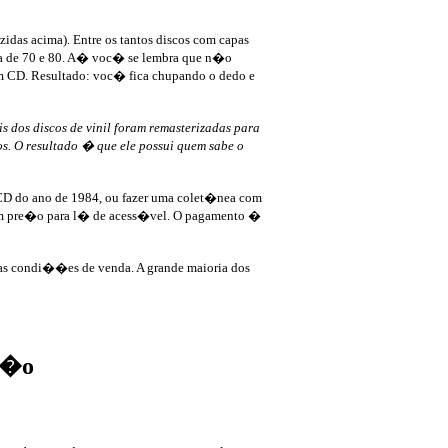
idas acima). Entre os tantos discos com capas
da de 70 e 80. A� voc� se lembra que n�o
m CD. Resultado: voc� fica chupando o dedo e
 dos discos de vinil foram remasterizadas para
s. O resultado � que ele possui quem sabe o
 CD do ano de 1984, ou fazer uma colet�nea com
r um pre�o para l� de acess�vel. O pagamento �
uas condi��es de venda. A grande maioria dos
��o