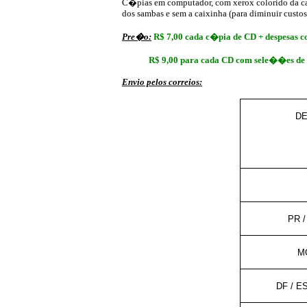
C�pias em computador, com xerox colorido da capa
dos sambas e sem a caixinha (para diminuir custo
Pre�o:
R$ 7,00 cada c�pia de CD + despesas c
R$ 9,00 para cada CD com sele��es de s
Envio pelos correios:
DE
PR /
MG
DF / E