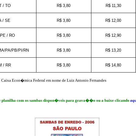
 / TO
R$ 3,80
R$ 11,30
A / SE
R$ 3,80
R$ 12,00
 PE / RO
R$ 3,80
R$ 12,90
A/PA/PB/PI/RN
R$ 3,80
R$ 13,20
 / RR
R$ 3,80
R$ 14,80
a Caixa Econ�mica Federal em nome de Luiz Antonio Fernandes
ite planilha com os sambas dispon�veis para grava��o ou a baixe clicando
aqu