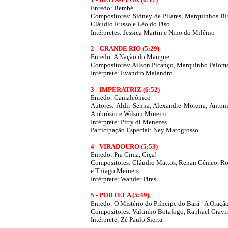
Enredo: Bembé
Compositores: Sidney de Pilares, Marquinhos BF,
Cláudio Russo e Léo do Piso
Intérpretes: Jessica Martin e Nino do Milênio
2 -
GRANDE RIO
(5:29)
Enredo: A Nação do Mangue
Compositores: Ailson Picanço, Marquinho Paloma
Intérprete: Evandro Malandro
3 - IMPERATRIZ
(6:52)
Enredo: Camaleônico
Autores: Aldir Senna, Alexandre Moreira, Anto
Ambrósio e Wilson Mineiro
Intérprete: Pitty di Menezes
Participação Especial: Ney Matogrosso
4 -
VIRADOURO
(5:53)
Enredo: Pra Cima, Ciça!
Compositores: Cláudio Mattos, Renan Gêmeo, Rod
e Thiago Meiners
Intérprete: Wander Pires
5 - PORTELA
(5:49)
Enredo: O Mistério do Príncipe do Bará - A Oraçã
Compositores: Valtinho Botafogo, Raphael Gravi
Intérprete: Zé Paulo Sierra