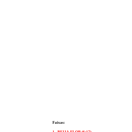
Faixas:
1 -
BEIJA-FLOR
(6:17)