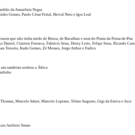
ardião da Amazônia Negra
nho Gomes, Paulo César Feital, Herval Neto e Igor Leal
essora que não tinha medo de Bruxa, de Bacalhau e nem do Pirata da Perna-de-Pau
 Daniel, Clairton Fonseca, Fabrício Sena, Deiny Leite, Felipe Sena, Ricardo Cas
han Tenorio, Kadu Gomes, Zé Moraes, Jorge Arthur e Fadico
um sambista sonhou a África
indinho
 Thomaz, Marcelo Adnet, Marcelo Lepiane, Telmo Augusto, Gigi da Estiva e Juca
Luiz Antônio Simas