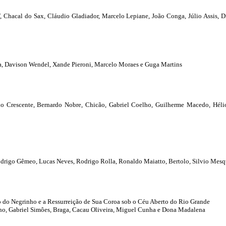
 Chacal do Sax, Cláudio Gladiador, Marcelo Lepiane, João Conga, Júlio Assis, D
, Davison Wendel, Xande Pieroni, Marcelo Moraes e Guga Martins
nio Crescente, Bernardo Nobre, Chicão, Gabriel Coelho, Guilherme Macedo, Héli
rigo Gêmeo, Lucas Neves, Rodrigo Rolla, Ronaldo Maiatto, Bertolo, Silvio Mesq
o do Negrinho e a Ressurreição de Sua Coroa sob o Céu Aberto do Rio Grande
no, Gabriel Simôes, Braga, Cacau Oliveira, Miguel Cunha e Dona Madalena