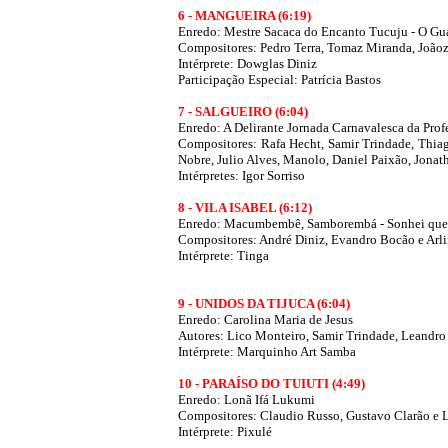
6 -
MANGUEIRA
(6:19)
Enredo: Mestre Sacaca do Encanto Tucuju - O Gu
Compositores: Pedro Terra, Tomaz Miranda, Joãozi
Intérprete: Dowglas Diniz
Participação Especial: Patrícia Bastos
7 -
SALGUEIRO
(6:04)
Enredo: A Delirante Jornada Carnavalesca da Prof
Compositores: Rafa Hecht, Samir Trindade, Thiago
Nobre, Julio Alves, Manolo, Daniel Paixão, Jonat
Intérpretes: Igor Sorriso
8 -
VILA ISABEL
(6:12)
Enredo: Macumbembê, Samborembá - Sonhei que 
Compositores: André Diniz, Evandro Bocão e Arl
Intérprete: Tinga
9 - UNIDOS DA TIJUCA
(6:04)
Enredo: Carolina Maria de Jesus
Autores: Lico Monteiro, Samir Trindade, Leandro
Intérprete: Marquinho Art Samba
10 -
PARAÍSO DO TUIUTI
(4:49)
Enredo: Lonã Ifá Lukumi
Compositores: Claudio Russo, Gustavo Clarão e 
Intérprete: Pixulé