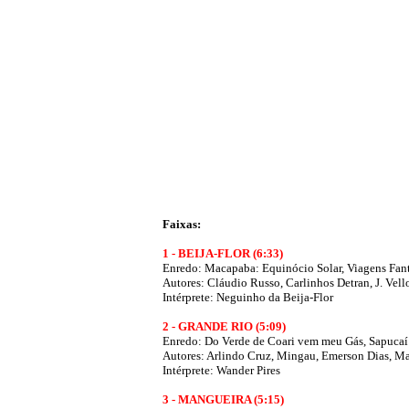
Faixas:
1 - BEIJA-FLOR (6:33)
Enredo: Macapaba: Equinócio Solar, Viagens Fan
Autores: Cláudio Russo, Carlinhos Detran, J. Vell
Intérprete: Neguinho da Beija-Flor
2 - GRANDE RIO (5:09)
Enredo: Do Verde de Coari vem meu Gás, Sapucaí
Autores: Arlindo Cruz, Mingau, Emerson Dias, Ma
Intérprete: Wander Pires
3 - MANGUEIRA (5:15)