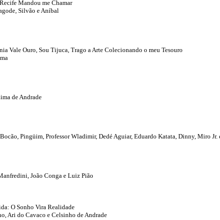
o, Recife Mandou me Chamar
agode, Silvão e Aníbal
ia Vale Ouro, Sou Tijuca, Trago a Arte Colecionando o meu Tesouro
ima
 Lima de Andrade
 Bocão, Pingüim, Professor Wladimir, Dedé Aguiar, Eduardo Katata, Dinny, Miro Jr. 
Manfredini, João Conga e Luiz Pião
ida: O Sonho Vira Realidade
ho, Ari do Cavaco e Celsinho de Andrade