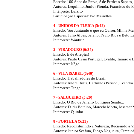
Enredo: 100 Anos do Frevo, é de Perder o Sapat
Autores: Lequinho, Junior Fionda, Francisco do P
Intérprete: Luizito
Participação Especial: Ivo Meirelles
4 - UNIDOS DA TIJUCA (5:42)
Enredo: Vou Juntando o que eu Quiser, Minha Man
Autores: Julio Alves, Sereno, Paulo Rios e Beto L
Intérprete: Wantuir
5 - VIRADOURO (6:34)
Enredo: É de Arrepiar!
Autores: Paulo César Portugal, Evaldo, Tamiro e
Intérprete: Nêgo
6 - VILA ISABEL (6:40)
Enredo: Trabalhadores do Brasil
Autores: André Diniz, Carlinhos Petisco, Evandro
Intérprete: Tinga
7 - SALGUEIRO (5:20)
Enredo: O Rio de Janeiro Continua Sendo...
Autores: Dudu Botelho, Marcelo Motta, Josemar 
Intérprete: Quinho
8 - PORTELA (5:23)
Enredo: Reconsturindo a Natureza, Recriando a V
Autores: Junior Scafura, Diogo Nogueira, Ciranin