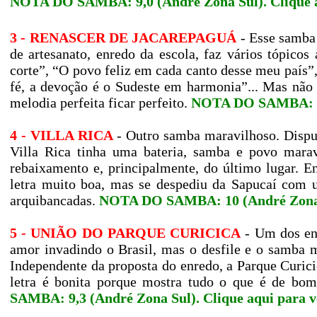
NOTA DO SAMBA: 9,0 (André Zona Sul).
Clique 
3 - RENASCER DE JACAREPAGUÁ
- Esse samba 
de artesanato, enredo da escola, faz vários tópic
corte”, “O povo feliz em cada canto desse meu país”,
fé, a devoção é o Sudeste em harmonia”... Mas não 
melodia perfeita ficar perfeito.
NOTA DO SAMBA: 9,
4 - VILLA RICA
- Outro samba maravilhoso. Dispu
Villa Rica tinha uma bateria, samba e povo maravi
rebaixamento e, principalmente, do último lugar. E
letra muito boa, mas se despediu da Sapucaí com u
arquibancadas.
NOTA DO SAMBA: 10 (André Zona
5 - UNIÃO DO PARQUE CURICICA
- Um dos enr
amor invadindo o Brasil, mas o desfile e o samba 
Independente da proposta do enredo, a Parque Curic
letra é bonita porque mostra tudo o que é de bo
SAMBA: 9,3 (André Zona Sul).
Clique aqui para v