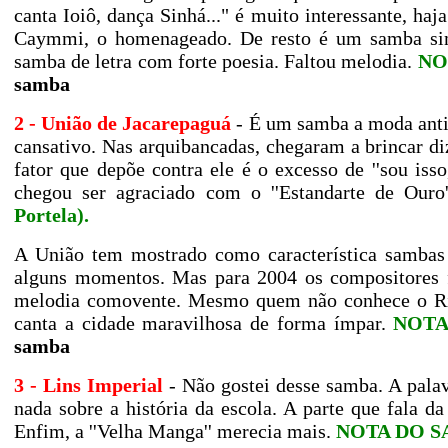
canta Ioiô, dança Sinhá..." é muito interessante, haj
Caymmi, o homenageado. De resto é um samba sim
samba de letra com forte poesia. Faltou melodia.
NO
samba
2 - União de Jacarepaguá
- É um samba a moda antig
cansativo. Nas arquibancadas, chegaram a brincar di
fator que depõe contra ele é o excesso de ''sou isso
chegou ser agraciado com o ''Estandarte de Ouro'
Portela)
.
A União tem mostrado como característica sambas
alguns momentos. Mas para 2004 os compositores f
melodia comovente. Mesmo quem não conhece o Rio 
canta a cidade maravilhosa de forma ímpar.
NOTA
samba
3 - Lins Imperial
- Não gostei desse samba. A palavr
nada sobre a história da escola. A parte que fala da 
Enfim, a ''Velha Manga'' merecia mais.
NOTA DO SAM