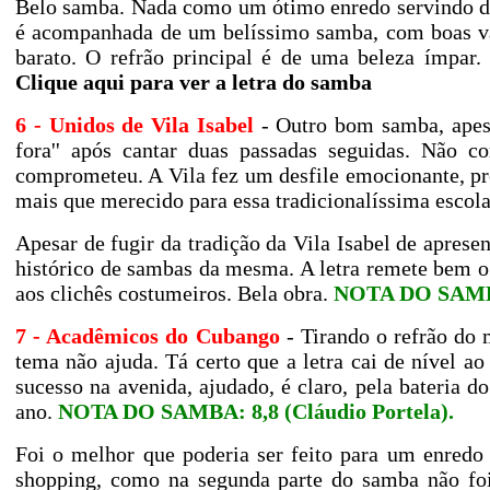
Belo samba. Nada como um ótimo enredo servindo d
é acompanhada de um belíssimo samba, com boas var
barato. O refrão principal é de uma beleza ímpar
Clique aqui para ver a letra do samba
6 - Unidos de Vila Isabel
- Outro bom samba, apesa
fora'' após cantar duas passadas seguidas. Não c
comprometeu. A Vila fez um desfile emocionante, pr
mais que merecido para essa tradicionalíssima escol
Apesar de fugir da tradição da Vila Isabel de apres
histórico de sambas da mesma. A letra remete bem 
aos clichês costumeiros. Bela obra.
NOTA DO SAM
7 - Acadêmicos do Cubango
- Tirando o refrão do 
tema não ajuda. Tá certo que a letra cai de nível a
sucesso na avenida, ajudado, é claro, pela bateria 
ano.
NOTA DO SAMBA: 8,8 (Cláudio Portela)
.
Foi o melhor que poderia ser feito para um enredo
shopping, como na segunda parte do samba não fo