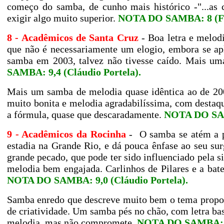
começo do samba, de cunho mais histórico -"...as c
exigir algo muito superior.
NOTA DO SAMBA:
8
(F
8 - Acadêmicos de Santa Cruz
- Boa letra e melod
que não é necessariamente um elogio, embora se apl
samba em 2003, talvez não tivesse caído. Mais um
SAMBA: 9,4 (Cláudio Portela)
.
Mais um samba de melodia quase idêntica ao de 200
muito bonita e melodia agradabilíssima, com destaq
a fórmula, quase que descaradamente.
NOTA DO S
9 - Acadêmicos da Rocinha
-
O samba se atém a p
estadia na Grande Rio, e dá pouca ênfase ao seu sur
grande pecado, que pode ter sido influenciado pela si
melodia bem engajada. Carlinhos de Pilares e a bat
NOTA DO SAMBA: 9,0 (Cláudio Portela).
Samba enredo que descreve muito bem o tema propos
de criatividade. Um samba pés no chão, com letra bast
melodia, mas não compromete.
NOTA DO SAMBA