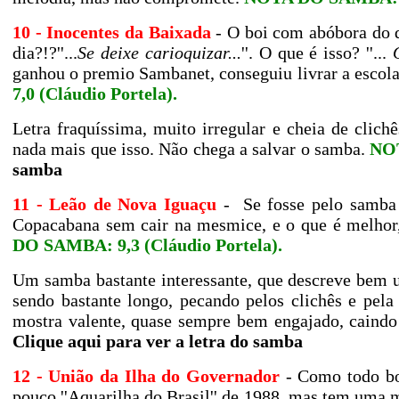
10 - Inocentes da Baixada
- O boi com abóbora do dis
dia?!?''...
Se deixe
carioquizar...
''. O que é isso? ''...
O
ganhou o premio Sambanet, conseguiu livrar a escol
7,0 (Cláudio Portela)
.
Letra fraquíssima, muito irregular e cheia de cli
nada mais que isso. Não chega a salvar o samba.
NO
samba
11 - Leão de Nova Iguaçu
-
Se fosse pelo samba 
Copacabana sem cair na mesmice, e o que é melhor,
DO SAMBA: 9,3 (Cláudio Portela)
.
Um samba bastante interessante, que descreve bem um
sendo bastante longo, pecando pelos clichês e pel
mostra valente, quase sempre bem engajado, caindo 
Clique aqui para ver a letra do samba
12 - União da Ilha do Governador
- Como todo bo
pouco ''Aquarilha do Brasil'' de 1988, mas tem uma