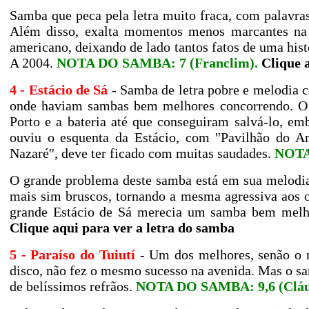
Samba que peca pela letra muito fraca, com palavr
Além disso, exalta momentos menos marcantes na h
americano, deixando de lado tantos fatos de uma his
A 2004.
NOTA DO SAMBA: 7
(Franclim)
.
Clique 
4 - Estácio de Sá
- Samba de letra pobre e melodia
c
onde haviam sambas bem melhores concorrendo. O 
Porto e a bateria até que conseguiram salvá-lo, e
ouviu o esquenta da Estácio, com ''Pavilhão do Am
Nazaré'', deve ter ficado com muitas saudades.
NOTA 
O grande problema deste samba está em sua melodia,
mais sim bruscos, tornando a mesma agressiva aos ou
grande Estácio de Sá merecia um samba bem melhor
Clique aqui para ver a letra do samba
5 - Paraíso do Tuiutí
- Um dos melhores, senão o m
disco, não fez o mesmo sucesso na avenida.
Mas o sa
de belíssimos refrãos.
NOTA DO SAMBA: 9,6
(Clá