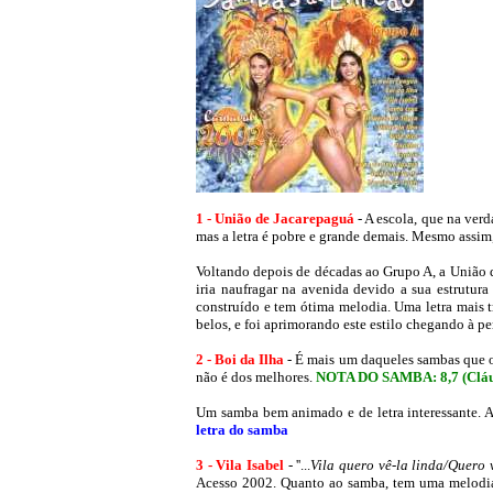
1 - União de Jacarepaguá
- A escola, que na ve
mas a letra é pobre e grande demais. Mesmo assim
Voltando depois de décadas ao Grupo A, a União 
iria naufragar na avenida devido a sua estrutur
construído e tem ótima melodia. Uma letra mais tr
belos, e foi aprimorando este estilo chegando à p
2 - Boi da Ilha
- É mais um daqueles sambas que o 
não é dos melhores.
NOTA DO SAMBA: 8,7 (Cláud
Um samba bem animado e de letra interessante. 
letra do samba
3 - Vila Isabel
- ''...
Vila quero vê-la linda/Quero 
Acesso 2002. Quanto ao samba, tem uma melodia ''