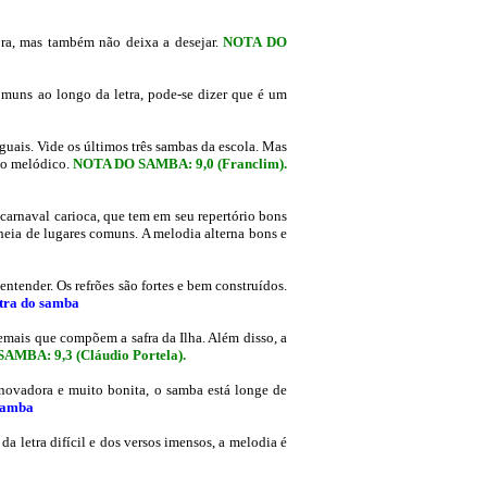
ra, mas também não deixa a desejar.
NOTA DO
muns ao longo da letra, pode-se dizer que é um
uais. Vide os últimos três sambas da escola. Mas
jo melódico.
NOTA DO SAMBA: 9,0 (Franclim)
.
carnaval carioca,
que tem em seu repertório bons
e cheia de lugares comuns. A melodia alterna bons e
ntender. Os refrões são fortes e bem construídos.
etra do samba
demais que compõem a safra da Ilha. Além disso, a
SAMBA: 9,3
(Cláudio Portela)
.
ovadora e muito bonita, o samba está longe de
 samba
 letra difícil e dos versos imensos, a melodia é