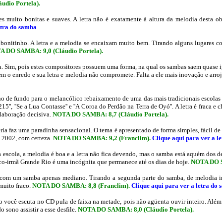
áudio Portela)
.
 muito bonitas e suaves. A letra não é exatamente à altura da melodia desta ob
etra do samba
onitinho. A letra e a melodia se encaixam muito bem. Tirando alguns lugares co
A DO SAMBA: 9,0
(Cláudio Portela)
.
. Sim, pois estes compositores possuem uma forma, na qual os sambas saem quase ig
m o enredo e sua letra e melodia não compromete. Falta a ele mais inovação e arro
no de fundo para o melancólico rebaixamento de uma das mais tradicionais escolas 
215'', ''Se a Lua Contasse'' e ''A Coroa do Perdão na Terra de Oyó''. A letra é fraca 
laboração decisiva.
NOTA DO SAMBA: 8,7 (Cláudio Portela).
 faz uma paradinha sensacional. O tema é apresentado de forma simples, fácil de e
 2002, com certeza.
NOTA DO SAMBA: 9,
2
(Franclim)
.
Clique aqui para ver a l
da escola, a melodia é boa e a letra não fica devendo, mas o samba está aquém dos 
co-irmã
Grande Rio é uma incógnita que permanece até os dias de hoje.
NOTA DO 
 com um samba apenas mediano. Tirando a segunda parte do samba, de melodia in
muito fraco.
NOTA DO SAMBA: 8,
8
(Franclim)
.
Clique aqui para ver a letra do
ocê escuta no CD pula de faixa na metade, pois não agüenta ouvir inteiro. Além da
o sono assistir a esse desfile.
NOTA DO SAMBA: 8,0
(Cláudio Portela)
.