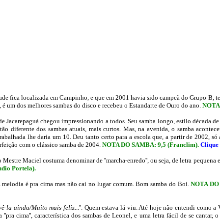
rdade fica localizada em Campinho, e que em 2001 havia sido campeã do Grupo B,
, é um dos melhores sambas do disco e recebeu o Estandarte de Ouro do ano.
NOTA 
de Jacarepaguá chegou impressionando a todos. Seu samba longo, estilo década de
a tão diferente dos sambas atuais, mais curtos. Mas, na avenida, o samba acont
abalhada lhe daria um 10. Deu tanto certo para a escola que, a partir de 2002, só 
erfeição com o clássico samba de 2004.
NOTA DO SAMBA: 9,5 (Franclim)
.
Clique
Mestre Maciel costuma denominar de ''marcha-enredo'', ou seja, de letra pequena 
io Portela).
A melodia é pra cima mas não cai no lugar comum. Bom samba do Boi.
NOTA DO 
vê-la ainda/Muito mais feliz
...''. Quem estava lá viu. Até hoje não entendi como a 
pra cima'', característica dos sambas de Leonel, e uma letra fácil de se cantar, 