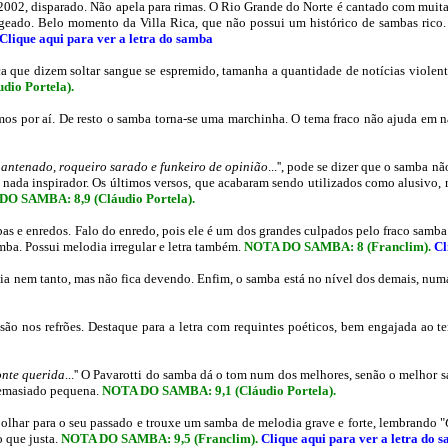
002, disparado. Não apela para rimas. O Rio Grande do Norte é cantado com muita
ageado. Belo momento da Villa Rica, que não possui um histórico de sambas rico. 
Clique aqui para ver a letra do samba
a que dizem soltar sangue se espremido, tamanha a quantidade de notícias violenta
udio Portela)
.
ramos por aí. De resto o samba torna-se uma marchinha. O tema fraco não ajuda em n
 antenado, roqueiro sarado e funkeiro de opinião
...'', pode se dizer que o samba 
 é nada inspirador. Os últimos versos, que acabaram sendo utilizados como alusivo
DO SAMBA: 8,9
(Cláudio Portela)
.
s e enredos. Falo do enredo, pois ele é um dos grandes culpados pelo fraco samba 
samba. Possui melodia irregular e letra também.
NOTA DO SAMBA: 8 (Franclim)
.
Cl
odia nem tanto, mas não fica devendo. Enfim, o samba está no nível dos demais, nu
ão nos refrões. Destaque para a letra com requintes poéticos, bem engajada ao t
nte querida
...'' O Pavarotti do samba dá o tom num dos melhores, senão o melhor 
 demasiado pequena.
NOTA DO SAMBA: 9,1
(Cláudio Portela).
olhar para o seu passado e trouxe um samba de melodia grave e forte, lembrando "
 que justa.
NOTA DO SAMBA: 9,5 (Franclim)
.
Clique aqui para ver a letra do 