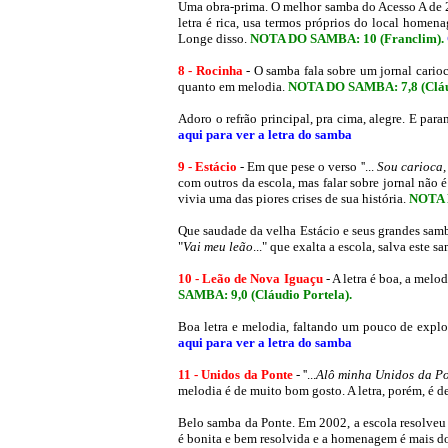
Uma obra-prima. O melhor samba do Acesso A de 2
letra é rica, usa termos próprios do local homen
Longe disso.
NOTA DO SAMBA: 10 (Franclim)
.
8 - Rocinha
- O samba fala sobre um jornal carioc
quanto em melodia.
NOTA DO SAMBA: 7,8
(Clá
Adoro o refrão principal, pra cima, alegre. E pa
aqui para ver a letra do samba
9 - Estácio
- Em que pese o verso ''...
Sou carioca,
com outros
da escola, mas falar sobre jornal não
vivia uma das piores crises de sua história.
NOTA 
Que saudade da velha Estácio e seus grandes samba
"
Vai meu leão
..." que exalta a escola, salva este 
10 - Leão
de Nova Iguaçu
- A letra é boa, a mel
SAMBA: 9,0 (Cláudio Portela)
.
Boa letra e melodia, faltando um pouco de explos
aqui para ver a letra do samba
11 - Unidos da Ponte
- ''...
Alô minha Unidos da Po
melodia é de muito bom gosto. A letra, porém, é
Belo samba da Ponte. Em 2002, a escola resolveu 
é bonita e bem resolvida e a homenagem é mais do