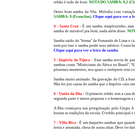
refrão é tudo de bom.
NOTA DO SAMBA: 9,2
(Cl
Outro bom samba da Vila. Melodia com variações
SAMBA: 9 (Franclim)
.
Clique aqui para ver a l
4 - Santa Cruz
- É um samba simpleszinho, mas b
samba de razoável pra bom, nada além disso.
NOT
Samba saído da "forma" de Fernando de Lima e cia
nem por isso o samba perde seus méritos. Conta be
Clique aqui para ver a letra do samba
5 - Império da Tijuca
-
Esse samba
serviu de pa
sambas como ''Misticismo da África no Brasil'', ''9
péssimos momentos, nos quais o intérprete tem co
Samba muito animado. Na gravação do CD, a bateria
Não foi por causa do samba que a Império caiu em
6 - União da Ilha
- O primeiro refrão tem a cara 
segunda parte é muito pequena e a homenagem a 
A Ilha começava sua peregrinação pelo Grupo A
honrar as tradições da escola. O refrão principal é 
7 - Villa Rica
- É um daqueles sambas que quando v
lenta e arrastada, cheia de notas altas. Deve ter dad