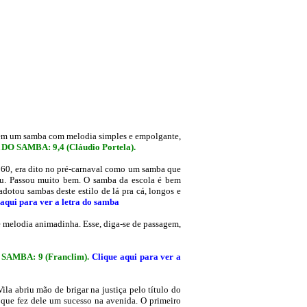
 tem um samba com melodia simples e empolgante,
DO SAMBA: 9,4 (Cláudio Portela)
.
 60, era dito no pré-carnaval como um samba que
eceu. Passou muito bem. O samba da escola é bem
adotou sambas deste estilo de lá pra cá, longos e
 aqui para ver a letra do samba
e melodia animadinha. Esse, diga-se de passagem,
SAMBA: 9 (Franclim)
.
Clique aqui para ver a
Vila abriu mão de brigar na justiça pelo título do
o que fez dele um sucesso na avenida. O primeiro