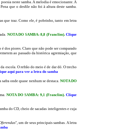
 poesia neste samba. A melodia é emocionante. A
Pena que o desfile não foi à altura deste samba.
s que traz. Como ele, é pobrinho, tanto em letra
ada.
NOTA DO SAMBA: 8,
8
(Franclim)
.
Clique
não é dos piores. Claro que não pode ser comparado
, remetem ao passado da histórica agremiação, que
da escola. O refrão do meio é de dar dó. O trecho
ique aqui para ver a letra do samba
ma safra onde quase nenhum se destaca.
NOTA DO
ema.
NOTA DO SAMBA: 9,
1
(Franclim)
.
Clique
samba do CD, cheio de sacadas inteligentes e cuja
Oferendas
", um de seus principais sambas. A letra
samba