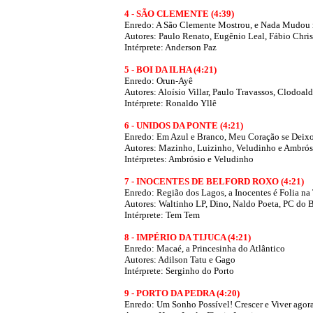
4 - SÃO CLEMENTE (4:39)
Enredo: A São Clemente Mostrou, e Nada Mudou n
Autores:
Paulo Renato, Eugênio Leal, Fábio Chri
Intérprete: Anderson Paz
5 - BOI DA ILHA (4:21)
Enredo: Orun-Ayê
Autores: Aloísio Villar, Paulo Travassos, Clodoald
Intérprete: Ronaldo Yllê
6 - UNIDOS DA PONTE (4:21)
Enredo: Em Azul e Branco, Meu Coração se Deix
Autores: Mazinho, Luizinho, Veludinho e Ambrós
Intérpretes: Ambrósio e Veludinho
7 - INOCENTES DE BELFORD ROXO (4:21)
Enredo: Região dos Lagos, a Inocentes é Folia na 
Autores: Waltinho LP, Dino, Naldo Poeta, PC do 
Intérprete: Tem Tem
8 - IMPÉRIO DA TIJUCA (4:21)
Enredo: Macaé, a Princesinha do Atlântico
Autores:
Adilson Tatu e Gago
Intérprete: Serginho do Porto
9 - PORTO DA PEDRA (4:20)
Enredo: Um Sonho Possível! Crescer e Viver agora