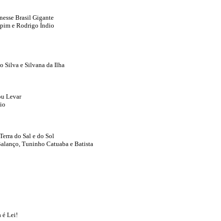
esse Brasil Gigante
spim e Rodrigo Índio
o Silva e Silvana da Ilha
ou Levar
io
Terra do Sal e do Sol
Balanço, Tuninho Catuaba e Batista
 é Lei!