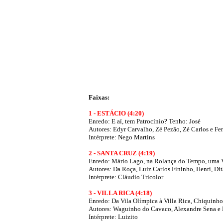
Faixas:
1 - ESTÁCIO (4:20)
Enredo: E aí, tem Patrocínio? Tenho: José
Autores:
Edyr Carvalho, Zé Pezão, Zé Carlos e F
Intérprete: Nego Martins
2 - SANTA CRUZ (4:19)
Enredo: Mário Lago, na Rolança do Tempo, uma V
Autores: Da Roça, Luiz Carlos Fininho, Henri, Di
Intérprete: Cláudio Tricolor
3 - VILLA RICA (4:18)
Enredo: Da Vila Olímpica à Villa Rica, Chiquin
Autores: Waguinho do Cavaco, Alexandre Sena e 
Intérprete: Luizito