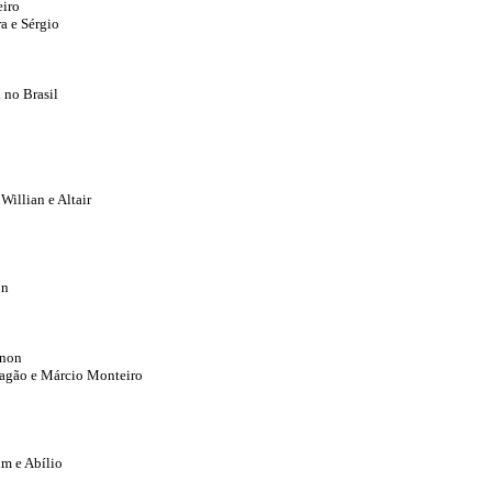
eiro
a e Sérgio
a no Brasil
Willian e Altair
on
gnon
Pagão e Márcio Monteiro
im e Abílio