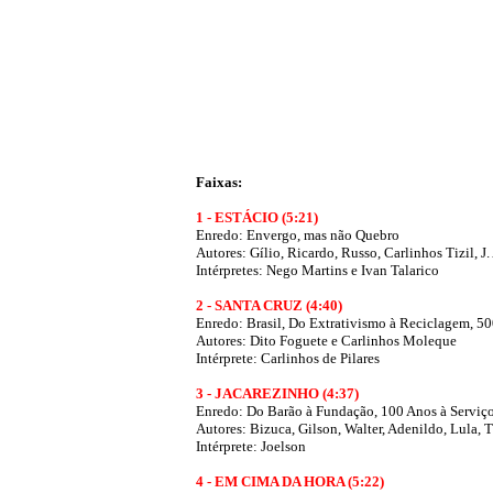
Faixas:
1 - ESTÁCIO (5:21)
Enredo: Envergo, mas não Quebro
Autores:
Gílio, Ricardo, Russo, Carlinhos Tizil, 
Intérpretes: Nego Martins e Ivan Talarico
2 - SANTA CRUZ (4:40)
Enredo: Brasil, Do Extrativismo à Reciclagem, 5
Autores: Dito Foguete e Carlinhos Moleque
Intérprete: Carlinhos de Pilares
3 - JACAREZINHO (4:37)
Enredo: Do Barão à Fundação, 100 Anos à Serviç
Autores: Bizuca, Gilson, Walter, Adenildo, Lula, 
Intérprete: Joelson
4 - EM CIMA DA HORA (5:22)