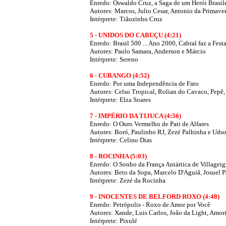
Enredo: Oswaldo Cruz, a Saga de um Herói Brasil
Autores:
Marcos, Julio Cesar, Antonio da Primaver
Intérprete: Tiãozinho Cruz
5 - UNIDOS DO CABUÇU (4:21)
Enredo: Brasil 500 ... Ano 2000, Cabral faz a Fest
Autores: Paulo Samara, Anderson e Márcio
Intérprete: Sereno
6 - CUBANGO (4:52)
Enredo: Por uma Independência de Fato
Autores: Celso Tropical, Rolian do Cavaco, Pepê, 
Intérprete: Elza Soares
7 - IMPÉRIO DA TIJUCA (4:56)
Enredo: O Ouro Vermelho de Pati de Alfares
Autores: Boró, Paulinho RJ, Zezé Palhinha e Uds
Intérprete: Celino Dias
8 - ROCINHA (5:03)
Enredo: O Sonho da França Antártica de Villagei
Autores:
Beto da Sopa, Marcelo D'Aguiã, Josuel 
Intérprete: Zezé da Rocinha
9 - INOCENTES DE BELFORD ROXO (4:48)
Enredo: Petrópolis - Roxo de Amor por Você
Autores: Xande, Luis Carlos, João da Light, Amor
Intérprete: Pixulé