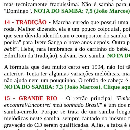
mas tecnicamente fraquíssima. Não é samba para 
"Domingo".
NOTA DO SAMBA: 7,5 (João Marcos)
14 - TRADIÇÃO
-
Marcha-enredo que possui uma e
roda. Melhor dizendo, ela é um pouco coloquial, po
que sem dúvida identificam o compositor do samba.
poeira" para Ivete Sangalo nove anos depois. Outra p
bebê
". Hehe, rara lembrança a do carrinho do bebê.
Edmilton da Tradição), salvam este samba.
NOTA DO
A fórmula que deu muito certo em 1994, não foi 
anterior. Tenta ter algumas variações melódicas, ma
não ajuda nem um pouquinho. O refrão de cabeça é 
NOTA DO SAMBA: 7,3 (João Marcos).
Clique aqu
15 - GRANDE RIO
- O refrão principal "
Emba
encontrei/Encontrei meu sonhado Brasil
" é um dos m
samba-enredo. Porque se trata de um samba longo
melódicas neste samba, sempre cantado no mesmo to
gravação do CD serem qualificadas. Aliás, a faixa é