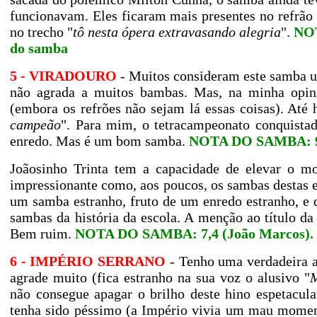
funcionavam. Eles ficaram mais presentes no refrão
no trecho "
tô nesta ópera extravasando alegria
".
NOT
do samba
5 - VIRADOURO
- Muitos consideram este samba u
não agrada a muitos bambas. Mas, na minha opin
(embora os refrões não sejam lá essas coisas). Até
campeão
". Para mim, o tetracampeonato conquista
enredo. Mas é um bom samba.
NOTA DO SAMBA: 9,
Joãosinho Trinta tem a capacidade de elevar o m
impressionante como, aos poucos, os sambas destas e
um samba estranho, fruto de um enredo estranho, e 
sambas da história da escola. A menção ao título 
Bem ruim.
NOTA DO SAMBA: 7,4 (João Marcos).
6 - IMPÉRIO SERRANO
- Tenho uma verdadeira 
agrade muito (fica estranho na sua voz o alusivo "
M
não consegue apagar o brilho deste hino espetacul
tenha sido péssimo (a Império vivia um mau moment