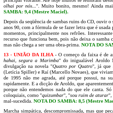
principal vibrante. Até hoje muitos se lembram dest
olhai por nós...
". Muito bonito, mesmo! Ainda mai
SAMBA: 9,4 (Mestre Maciel).
Depois da seqüência de sambas ruins do CD, ouvir o
anos 90, com a fórmula de se fazer letra que é usad
momentos, principalmente nos refrões. Interessant
recurso que funciona bem, pois não deixa o samba 
mas não chega a ser uma obra-prima.
NOTA DO SAMB
13 - UNIÃO DA ILHA
- O começo da faixa é de a
hahai, segura a Marimba
" do inigualável Aroldo
divulgação na novela "
Quatro por Quatro
", já que
(Letícia Spiller) e Raí (Marcello Novaes), que vivia
de 1995 não me agrada, até porque possui, na sua
rapidamente. E a dicção de Aroldo, que aparentement
porque não entendemos nada do que ele canta. Só 
coloquiais, como "
quizumbar
", "
sou ruim de aturar
",
mal-sucedida.
NOTA DO SAMBA: 8,5 (Mestre Maci
Marcha simpática, descompromissada, mas que peca 