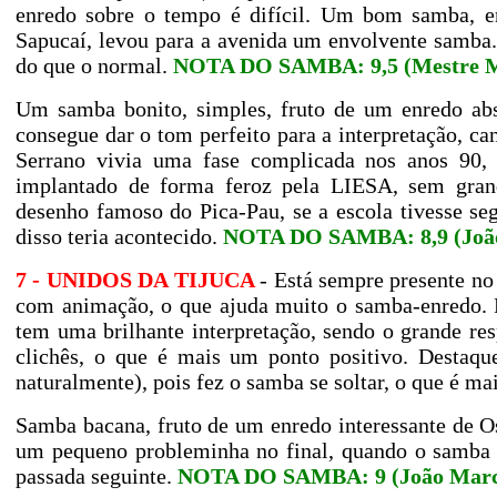
enredo sobre o tempo é difícil. Um bom samba, en
Sapucaí, levou para a avenida um envolvente samb
do que o normal.
NOTA DO SAMBA: 9,5 (Mestre Ma
Um samba bonito, simples, fruto de um enredo abs
consegue dar o tom perfeito para a interpretação, ca
Serrano vivia uma fase complicada nos anos 90,
implantado de forma feroz pela LIESA, sem grand
desenho famoso do Pica-Pau, se a escola tivesse seg
disso teria acontecido.
NOTA DO SAMBA: 8,9 (Joã
7 - UNIDOS DA TIJUCA
- Está sempre presente no
com animação, o que ajuda muito o samba-enredo. P
tem uma brilhante interpretação, sendo o grande re
clichês, o que é mais um ponto positivo. Destaque
naturalmente), pois fez o samba se soltar, o que é ma
Samba bacana, fruto de um enredo interessante de O
um pequeno probleminha no final, quando o samba n
passada seguinte.
NOTA DO SAMBA: 9 (João Marc