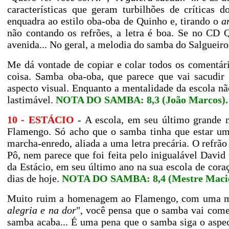
características que geram turbilhões de críticas 
enquadra ao estilo oba-oba de Quinho e, tirando o
a
não contando os refrões, a letra é boa. Se no CD
avenida... No geral, a melodia do samba do Salgueir
Me dá vontade de copiar e colar todos os comentár
coisa. Samba oba-oba, que parece que vai sacudir 
aspecto visual. Enquanto a mentalidade da escola não
lastimável.
NOTA DO SAMBA: 8,3 (João Marcos)
10 - ESTÁCIO
- A escola, em seu último grande
Flamengo. Só acho que o samba tinha que estar um
marcha-enredo, aliada a uma letra precária. O refrã
Pô, nem parece que foi feita pelo inigualável Dav
da Estácio, em seu último ano na sua escola de coraç
dias de hoje.
NOTA DO SAMBA: 8,4 (Mestre Macie
Muito ruim a homenagem ao Flamengo, com uma mel
alegria e na dor
", você pensa que o samba vai começ
samba acaba... É uma pena que o samba siga o aspec