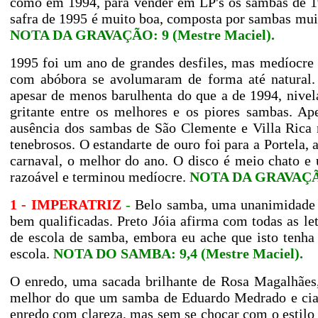
como em 1994, para vender em LP's os sambas de 19
safra de 1995 é muito boa, composta por sambas mui
NOTA DA GRAVAÇÃO: 9 (Mestre Maciel).
1995 foi um ano de grandes desfiles, mas medíocre
com abóbora se avolumaram de forma até natural.
apesar de menos barulhenta do que a de 1994, nivel
gritante entre os melhores e os piores sambas. Ap
ausência dos sambas de São Clemente e Villa Rica 
tenebrosos. O estandarte de ouro foi para a Portela,
carnaval, o melhor do ano. O disco é meio chato e
razoável e terminou medíocre.
NOTA DA GRAVAÇÃO:
1 - IMPERATRIZ
-
Belo samba, uma unanimidade e
bem qualificadas. Preto Jóia afirma com todas as le
de escola de samba, embora eu ache que isto tenha
escola.
NOTA DO SAMBA: 9,4 (Mestre Maciel).
O enredo, uma sacada brilhante de Rosa Magalhães,
melhor do que um samba de Eduardo Medrado e cia
enredo com clareza, mas sem se chocar com o estilo 