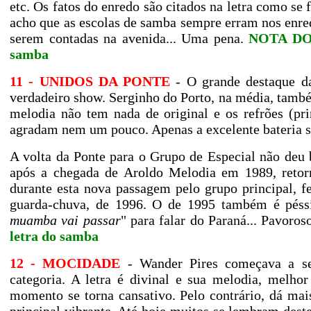
etc. Os fatos do enredo são citados na letra como se 
acho que as escolas de samba sempre erram nos enredo
serem contadas na avenida... Uma pena.
NOTA DO 
samba
11 - UNIDOS DA PONTE
- O grande destaque da
verdadeiro show. Serginho do Porto, na média, tamb
melodia não tem nada de original e os refrões (p
agradam nem um pouco. Apenas a excelente bateria s
A volta da Ponte para o Grupo de Especial não deu b
após a chegada de Aroldo Melodia em 1989, retorn
durante esta nova passagem pelo grupo principal, 
guarda-chuva, de 1996. O de 1995 também é péss
muamba vai passar
" para falar do Paraná... Pavoros
letra do samba
12 - MOCIDADE
- Wander Pires começava a se
categoria. A letra é divinal e sua melodia, mel
momento se torna cansativo. Pelo contrário, dá mai