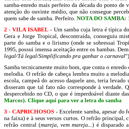
samba-enredo mais perfeito da década do ponto de 
atenção do ouvinte médio, que não consegue perceb
quem sabe de samba. Perfeito.
NOTA DO SAMBA: 10
2 - VILA ISABEL
- Um samba cuja letra é típica dos
Gera e Jorge Tropical, descontraída, conseguiu m
parte do samba e o lirismo (onde se sobressai Tro
1995, possui imensa aceitação entre os bambas. Dema
legal/Tá legal/Simplificando pra ganhar o carnaval
"
Samba tecnicamente muito bom, que conta o enredo c
melodia. O refrão de cabeça lembra muito a melodi
escola, campeã do acesso daquele ano, teria levado
disseram que tal fato não corresponde à verdade. 
despercebido no CD, o que é imperdoável diante das
Marcos).
Clique aqui para ver a letra do samba
3 - CAPRICHOSOS
- Excelente samba, apesar do 
na faixa) e à seus versos curtos. O refrão principa
refrão central (
mareja, vem mareja...
) é disparado 