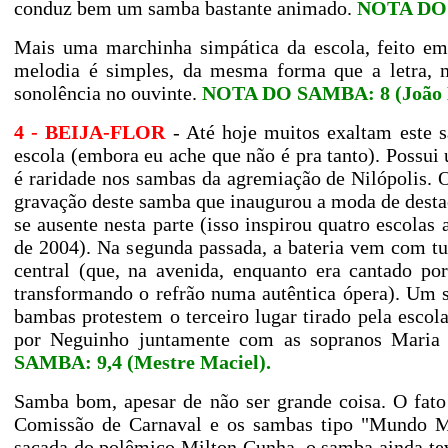
conduz bem um samba bastante animado.
NOTA DO S
Mais uma marchinha simpática da escola, feito em 
melodia é simples, da mesma forma que a letra, 
sonolência no ouvinte.
NOTA DO SAMBA: 8 (João 
4 - BEIJA-FLOR
- Até hoje muitos exaltam este
escola (embora eu ache que não é pra tanto). Possui 
é raridade nos sambas da agremiação de Nilópolis. 
gravação deste samba que inaugurou a moda de desta
se ausente nesta parte (isso inspirou quatro escola
de 2004). Na segunda passada, a bateria vem com t
central (que, na avenida, enquanto era cantado p
transformando o refrão numa autêntica ópera). Um 
bambas protestem o terceiro lugar tirado pela escol
por Neguinho juntamente com as sopranos Maria 
SAMBA: 9,4 (Mestre Maciel).
Samba bom, apesar de não ser grande coisa. O fato
Comissão de Carnaval e os sambas tipo "Mundo M
sacada do polêmico Milton Cunha, o samba ainda te