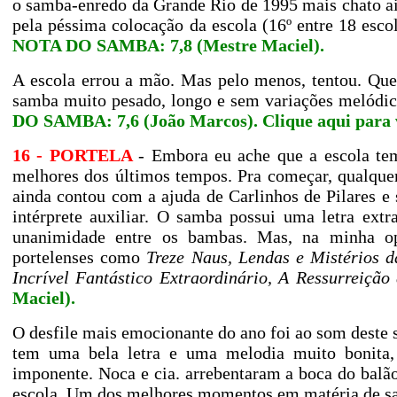
o samba-enredo da Grande Rio de 1995 mais chato ai
pela péssima colocação da escola (16º entre 18 esco
NOTA DO SAMBA: 7,8 (Mestre Maciel).
A escola errou a mão. Mas pelo menos, tentou. Que
samba muito pesado, longo e sem variações melódica
DO SAMBA: 7,6 (João Marcos).
Clique aqui para 
16 - PORTELA
- Embora eu ache que a escola t
melhores dos últimos tempos. Pra começar, qualque
ainda contou com a ajuda de Carlinhos de Pilares e 
intérprete auxiliar. O samba possui uma letra ext
unanimidade entre os bambas. Mas, na minha o
portelenses como
Treze Naus, Lendas e Mistérios 
Incrível Fantástico Extraordinário, A Ressurreição
Maciel).
O desfile mais emocionante do ano foi ao som deste 
tem uma bela letra e uma melodia muito bonita, 
imponente. Noca e cia. arrebentaram a boca do balã
escola. Um dos melhores momentos em matéria de s