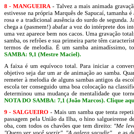
8 - MANGUEIRA
- Talvez a mais animada gravaç
estivesse na própria Marquês de Sapucaí, tamanha é
rosa e a tradicional ausência do surdo de segunda.
chega a (pasmem!) abafar a voz do intérprete dos in
uma vez aparece bem nos cacos. Uma gravação tot
samba, os refrões e sua primeira parte têm caracterí
termos de melodia. É um samba animadíssimo, to
SAMBA: 9,1 (Mestre Maciel).
A faixa é um equívoco total. Para iniciar a conv
objetivo seja dar um ar de animação ao samba. Qua
remeter à melodia de alguns sambas antigos da escola
escola ter conseguido uma boa colocação na classif
determinou uma mudança de mentalidade que tornou
NOTA DO SAMBA: 7,1 (João Marcos).
Clique aqu
9 - SALGUEIRO
- Mais um samba que tenta repeti
passagem pela União da Ilha, o hino salgueirense de
oba, com todos os chavões que tem direito:
"Me lev
"Quero ver você sorrir", "A galera sacudir"
... e as