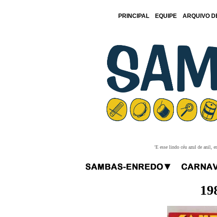
PRINCIPAL
EQUIPE
ARQUIVO D
'E esse lindo céu azul de anil,
19