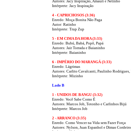
Autores:
Jacy Inspiração, Amauri e Netinho
Intérprete: Jacy Inspiração
4 - CAPRICHOSOS (3:36)
Enredo: Moça Bonita Não Paga
Autor: Ratinho
Intérprete: Trup Zup
5 - EM CIMA DA HORA (3:33)
Enredo:
Bubú, Babá, Popô, Papá
Autores:
Jair Torrada e Baianinho
Intérprete: Baianinho
6 - IMPÉRIO DO MARANGÁ (3:33)
Enredo:
Lágrimas
Autores:
Carlito Cavalcanti, Paulinho Rodrigues, 
Intérprete: Mizinho
Lado B
1 - UNIDOS DE BANGU (3:32)
Enredo:
Você Sabe Como É
Autores:
Marcos Job, Totonho e Carlinhos Bijú
Intérprete: Marcos Job
2 - ARRANCO (3:35)
Enredo:
Como Vencer na Vida sem Fazer Força
Autores:
Nylson, Juan Espanhol e Dimas Cordeiro