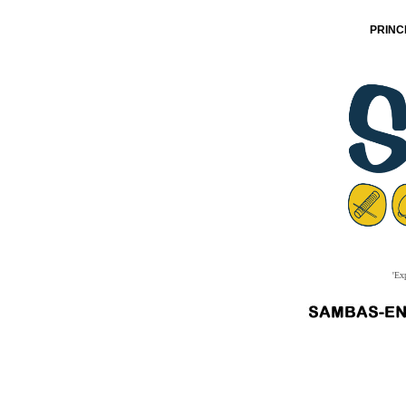
PRINC
'Ex