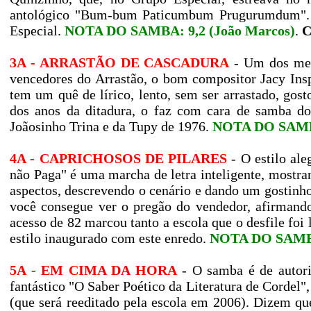
antológico "Bum-bum Paticumbum Prugurumdum". A 
Especial.
NOTA DO SAMBA: 9,2 (João Marcos)
.
C
3A - ARRASTÃO DE CASCADURA
- Um dos melh
vencedores do Arrastão, o bom compositor Jacy Ins
tem um quê de lírico, lento, sem ser arrastado, g
dos anos da ditadura, o faz com cara de samba do
Joãosinho Trina e da Tupy de 1976.
NOTA DO SAMBA
4A - CAPRICHOSOS DE PILARES
- O estilo ale
não Paga" é uma marcha de letra inteligente, mostra
aspectos, descrevendo o cenário e dando um gostinho 
você consegue ver o pregão do vendedor, afirmand
acesso de 82 marcou tanto a escola que o desfile foi
estilo inaugurado com este enredo.
NOTA DO SAMBA:
5A - EM CIMA DA HORA
- O samba é de autori
fantástico "O Saber Poético da Literatura de Cordel",
(que será reeditado pela escola em 2006). Dizem qu