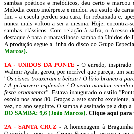
sambas poéticos e melódicos, deu certo e marcou 
Melodia como intérprete e mudou seu estilo de carnav
fim - a escola perdeu sua cara, foi rebaixada e, ape
nunca mais voltou a ser a mesma. Hoje, encontra-se
sambas clássicos. Com relação à safra, o Acesso d
destaque é para o maravilhoso samba da Unidos de 
A produção segue a linha do disco do Grupo Especial
Marcos).
1A - UNIDOS DA PONTE
- O enredo, inspirado 
Walmir Ayala, gerou, por incrível que pareça, um sa
"
Os cisnes trouxeram a beleza / O lírio branco a pu
/ A primavera esplendor / O vento mandou recado a
festa ornamentar
". Estava inaugurado o estilo "Pon
escola nos anos 80. Graças a este samba excelente, a
vez, no ano seguinte. O samba é assinado pela dupl
DO SAMBA: 9,6 (João Marcos)
.
Clique aqui para 
2A - SANTA CRUZ
- A homenagem à Braguinha r
Quinzinho, que, no Grupo Especial, estreava no