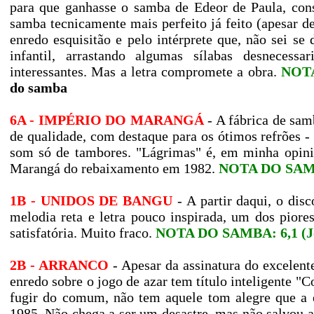
para que ganhasse o samba de Edeor de Paula, con
samba tecnicamente mais perfeito já feito (apesar de
enredo esquisitão e pelo intérprete que, não sei s
infantil, arrastando algumas sílabas desnecess
interessantes. Mas a letra compromete a obra.
NOTA
do samba
6A - IMPÉRIO DO MARANGÁ
- A fábrica de sa
de qualidade, com destaque para os ótimos refrões - 
som só de tambores. "Lágrimas" é, em minha opiniã
Marangá do rebaixamento em 1982.
NOTA DO SAMBA
1B - UNIDOS DE BANGU
- A partir daqui, o dis
melodia reta e letra pouco inspirada, um dos pior
satisfatória. Muito fraco.
NOTA DO SAMBA: 6,1 (J
2B - ARRANCO
- Apesar da assinatura do excele
enredo sobre o jogo de azar tem título inteligente
fugir do comum, não tem aquele tom alegre que a es
1985. Não chega a ser um desastre, mas não salvou 