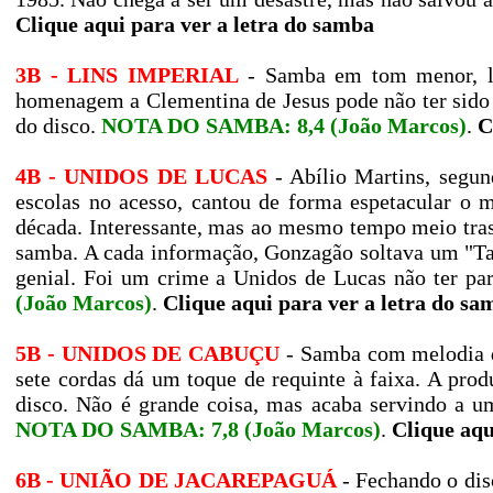
Clique aqui para ver a letra do samba
3B - LINS IMPERIAL
- Samba em tom menor, le
homenagem a Clementina de Jesus pode não ter sido 
do disco.
NOTA DO SAMBA: 8,4 (João Marcos)
.
C
4B - UNIDOS DE LUCAS
- Abílio Martins, segun
escolas no acesso, cantou de forma espetacular o
década. Interessante, mas ao mesmo tempo meio tra
samba. A cada informação, Gonzagão soltava um "Ta C
genial. Foi um crime a Unidos de Lucas não ter pa
(João Marcos)
.
Clique aqui para ver a letra do sa
5B - UNIDOS DE CABUÇU
- Samba com melodia qu
sete cordas dá um toque de requinte à faixa. A pro
disco. Não é grande coisa, mas acaba servindo a u
NOTA DO SAMBA: 7,8 (João Marcos)
.
Clique aqu
6B - UNIÃO DE JACAREPAGUÁ
- Fechando o dis